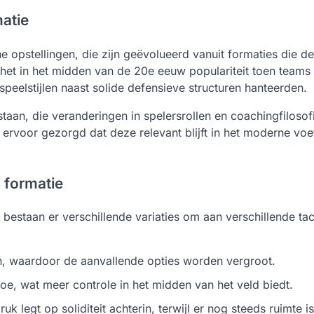
matie
he opstellingen, die zijn geëvolueerd vanuit formaties die d
g het in het midden van de 20e eeuw populariteit toen teams
eelstijlen naast solide defensieve structuren hanteerden.
tstaan, die veranderingen in spelersrollen en coachingfilosof
rvoor gezorgd dat deze relevant blijft in het moderne voe
 formatie
 bestaan er verschillende variaties om aan verschillende ta
n, waardoor de aanvallende opties worden vergroot.
e, wat meer controle in het midden van het veld biedt.
 legt op soliditeit achterin, terwijl er nog steeds ruimte i