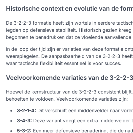
Historische context en evolutie van de for
De 3-2-2-3 formatie heeft zijn wortels in eerdere tactisc
legden op defensieve stabiliteit. Historisch gezien kree
begonnen te benadrukken dat ze vloeiende aanvallende sp
In de loop der tijd zijn er variaties van deze formatie on
weerspiegelen. De aanpasbaarheid van de 3-2-2-3 heeft e
waar tactische flexibiliteit essentieel is voor succes.
Veelvoorkomende variaties van de 3-2-2-3
Hoewel de kernstructuur van de 3-2-2-3 consistent blijft,
behoeften te voldoen. Veelvoorkomende variaties zijn:
3-2-1-4:
Dit verschuift een middenvelder naar vore
3-4-3:
Deze variant voegt een extra middenvelder to
5-3-2:
Een meer defensieve benadering, die de nadruk