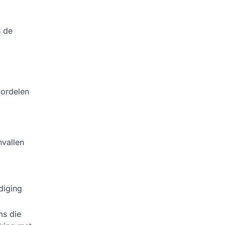
n de
oordelen
vallen
diging
ms die