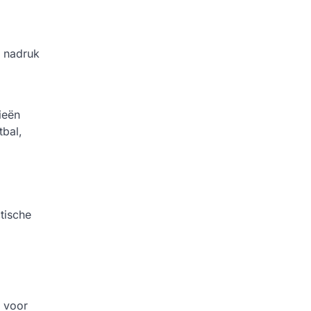
e nadruk
ieën
tbal,
ctische
s voor