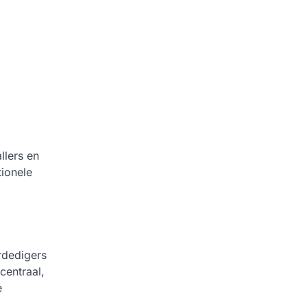
llers en
tionele
rdedigers
centraal,
e