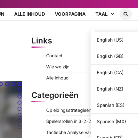
JN
ALLE INHOUD
VOORPAGINA
TAAL
Links
English (US)
Contact
English (GB)
Wie we zijn
English (CA)
Alle inhoud
English (NZ)
Categorieën
Spanish (ES)
Opleidingsstrategieën voor 3-2-2-3
Spanish (MX)
Spelersrollen in 3-2-2-3
Tactische Analyse van 3-2-2-3
French (FR)