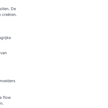
ollen. De
 creëren.
ngrijke
 van
nvelders
e flow
n.