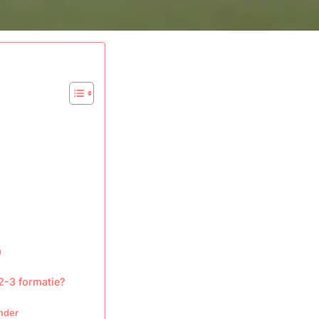
n
n
-2-3 formatie?
ander