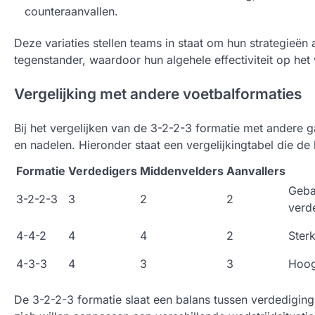
counteraanvallen.
Deze variaties stellen teams in staat om hun strategieë
tegenstander, waardoor hun algehele effectiviteit op het
Vergelijking met andere voetbalformaties
Bij het vergelijken van de 3-2-2-3 formatie met andere g
en nadelen. Hieronder staat een vergelijkingtabel die de 
Formatie
Verdedigers
Middenvelders
Aanvallers
Geba
3-2-2-3
3
2
2
verd
4-4-2
4
4
2
Ster
4-3-3
4
3
3
Hoog
De 3-2-2-3 formatie slaat een balans tussen verdediging