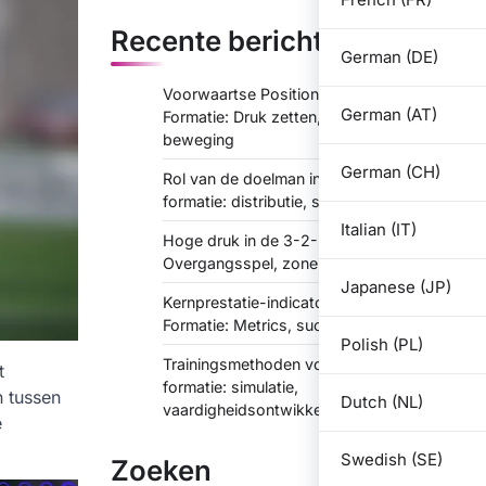
Recente berichten
German (DE)
Voorwaartse Positionering in de 3-2-2-3
German (AT)
Formatie: Druk zetten, doelpunten maken
beweging
German (CH)
Rol van de doelman in de 3-2-2-3
formatie: distributie, schotafhandeling
Italian (IT)
Hoge druk in de 3-2-2-3 formatie:
Overgangsspel, zone-dekking
Japanese (JP)
Kernprestatie-indicatoren in de 3-2-2-3
Formatie: Metrics, succesmeting
Polish (PL)
Trainingsmethoden voor de 3-2-2-3
t
formatie: simulatie,
n tussen
Dutch (NL)
vaardigheidsontwikkeling
e
Swedish (SE)
Zoeken