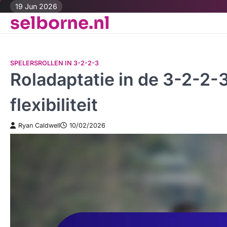
Skip
19 Jun 2026
selborne.nl
to
content
SPELERSROLLEN IN 3-2-2-3
Roladaptatie in de 3-2-2-3
flexibiliteit
Ryan Caldwell
10/02/2026